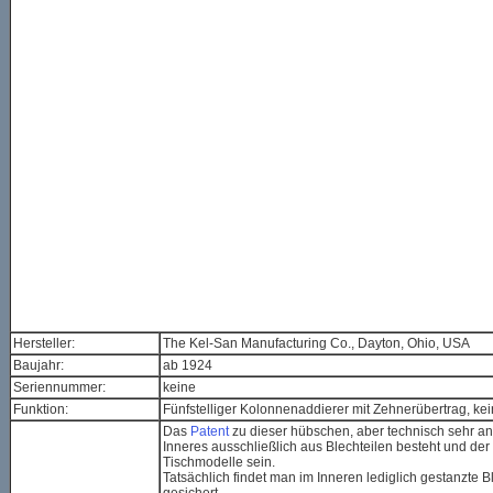
Hersteller:
The Kel-San Manufacturing Co., Dayton, Ohio, USA
Baujahr:
ab 1924
Seriennummer:
keine
Funktion:
Fünfstelliger Kolonnenaddierer mit Zehnerübertrag, kei
Das
Patent
zu dieser hübschen, aber technisch sehr an
Inneres ausschließlich aus Blechteilen besteht und der 
Tischmodelle sein.
Tatsächlich findet man im Inneren lediglich gestanzte B