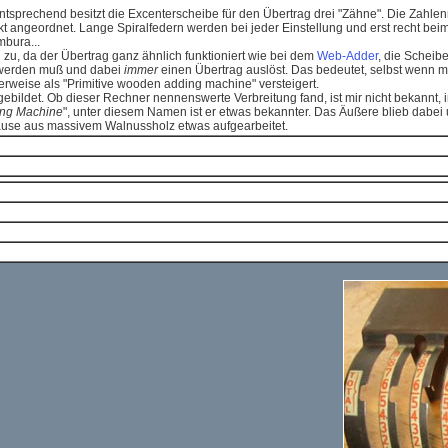
ntsprechend besitzt die Excenterscheibe für den Übertrag drei "Zähne". Die Zahle
hickt angeordnet. Lange Spiralfedern werden bei jeder Einstellung und erst recht
mbura...
zu, da der Übertrag ganz ähnlich funktioniert wie bei dem
Web-Adder
, die Scheib
lt werden muß und dabei
immer
einen Übertrag auslöst. Das bedeutet, selbst wenn ma
weise als "Primitive wooden adding machine" versteigert.
ebildet. Ob dieser Rechner nennenswerte Verbreitung fand, ist mir nicht bekannt, i
ding Machine
", unter diesem Namen ist er etwas bekannter. Das Äußere blieb dabei 
äuse aus massivem Walnussholz etwas aufgearbeitet.