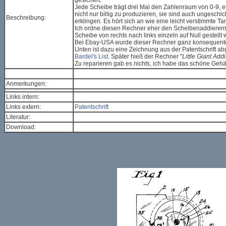
gesichert.
Jede Scheibe trägt drei Mal den Zahlenraum von 0-9, e
nicht nur billig zu produzieren, sie sind auch ungesc
Beschreibung:
erklingen. Es hört sich an wie eine leicht verstimmte Ta
Ich ordne diesen Rechner eher den Scheibenaddierern 
Scheibe von rechts nach links einzeln auf Null gestel
Bei Ebay-USA wurde dieser Rechner ganz konsequenter
Unten ist dazu eine Zeichnung aus der Patentschrift abg
Bardel's List
. Später hieß der Rechner "
Little Giant Ad
Zu reparieren gab es nichts, ich habe das schöne Geh
Anmerkungen:
Links intern:
Links extern:
Patentschrift
Literatur:
Download: